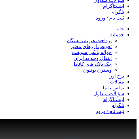
سؤالات متداول
اینستاگرام
تلگرام
ثبت نام / ورود
خانه
خدمات
پرداخت هزینه دانشگاه
تعویض ارزهای معتبر
حواله بانکی سویفت
انتقال وجه به ایران
چک بانک های کانادا
وسترن یونیون
نرخ ارز
مقالات
تماس با ما
سؤالات متداول
اینستاگرام
تلگرام
ثبت نام / ورود