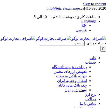
Skip to content
info@tejaratexchange.ca
|
2020 895 416
ساعت کاری : دوشنبه تا شنبه – 10 الی 5
Language
EN
فارسی
جستجو برای:
خانه
خدمات
پرداخت هزینه دانشگاه
تعویض ارزهای معتبر
حواله بانکی سویفت
انتقال وجه به ایران
چک بانک های کانادا
وسترن یونیون
نرخ ارز
مقالات
تماس با ما