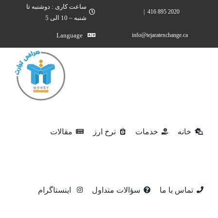
Ski
ساعت کاری : دوشنبه تا
|
2020 895 416
شنبه – 10 الی 5
t
conten
Language
info@tejaratexchange.ca
خانه
خدمات
نرخ ارز
مقالات
تماس با ما
سؤالات متداول
اینستاگرام