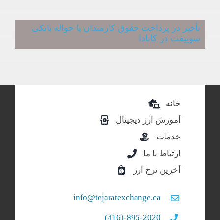
تأخیر در پرداخت حقوق کارمندان با حواله بانکی
سوییفت در کانادا
خانه
آموزش ارز دیجیتال
خدمات
ارتباط با ما
آخرین نرخ ارز
info@tejaratexchange.ca
895-2020-(416)