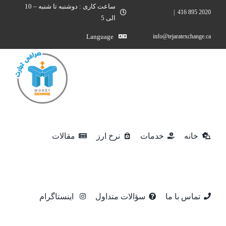
Ski
ساعت کاری : دوشنبه تا شنبه – 10
|
2020 895 416
الی 5
t
conten
Language
info@tejaratexchange.ca
خانه
خدمات
نرخ ارز
مقالات
تماس با ما
سؤالات متداول
اینستاگرام