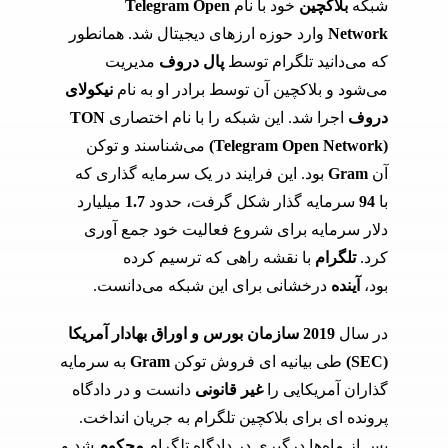
شبکه
بلاکچین
خود با نام
Telegram Open
Network
وارد حوزه ارز‌های دیجیتال شد. همانطور
که می‌دانید تلگرام توسط
پال دروف
مدیریت
می‌شود و بلاکچین آن توسط برادر او به نام
نیکولای
دروف
اجرا شد. این شبکه را با نام اختصاری
TON
(Telegram Open Network)
می‌شناسند و توکن
آن
Gram
بود. این فرایند در یک سرمایه گذاری که
با
94
سرمایه گذار شکل گرفت، حدود
1.7
میلیارد
دلار سرمایه برای شروع فعالیت خود جمع آوری
کرد.
تلگرام
با نقشه راهی که ترسیم کرده
بود،
آینده
درخشانی برای این شبکه می‌دانست.
در سال
2019
سازمان بورس و اوراق بهادار آمریکا
(SEC)
طی بیانیه ای فروش توکن
Gram
به سرمایه
گذاران آمریکایی را
غیر قانونی
دانست و در دادگاه
پرونده ای برای بلاکچین تلگرام به جریان انداخت.
پس از ماه‌ها درگیری در دادگاه تلگرام
محکوم
شد و