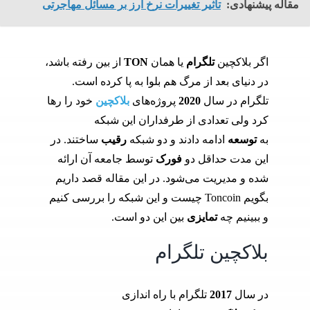
مقاله پیشنهادی:
تأثیر تغییرات نرخ ارز بر مسائل مهاجرتی
اگر بلاکچین
تلگرام
یا همان
TON
از بین رفته باشد،
در دنیای بعد از مرگ هم بلوا به پا کرده است.
تلگرام در سال
2020
پروژه‌های
بلاکچین
خود را رها
کرد ولی تعدادی از طرفداران این شبکه
به
توسعه
ادامه دادند و دو شبکه
رقیب
ساختند. در
این مدت حداقل دو
فورک
توسط جامعه آن ارائه
شده و مدیریت می‌شود. در این مقاله قصد داریم
بگویم Toncoin چیست و این شبکه را بررسی کنیم
و ببینیم چه
تمایزی
بین این دو است.
بلاکچین تلگرام
در سال
2017
تلگرام با راه اندازی