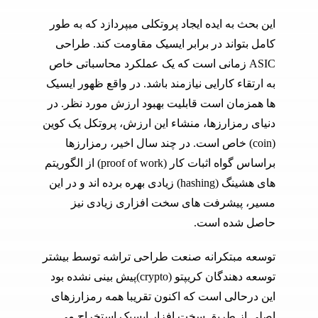
این بحث به ایده ایجاد پروتکلی می­پردازد که به طور
کامل بتواند در برابر ایسیک مقاومت کند. طراحی
ASIC زمانی است که یک عملکرد محاسباتی خاص
به ارتقاء کارایی نیازمند باشد. در واقع ظهور ایسیک
ها همزمان است قابلیت بهبود ارزش مورد نظر. در
دنیای رمزارزها، منشاء این ارزش، پروتکل یک کوین
(coin) خاص است. در چند سال اخیر، رمزارزها
براساس گواه اثبات کار (proof of work) از الگوریتم
های هشینگ (hashing) زیادی بهره برده اند و در این
مسیر، پیشرفت های سخت افزاری زیادی نیز
حاصل شده است.
توسعه مبتکرانه صنعت طراحی تراشه توسط بیشتر
توسعه دهندگان کریپتو (crypto)پیش بینی نشده بود
این درحالی است که اکنون تقریبا همه رمزارزهای
اصلی از طریق سخت افزار ایسیک استخراج می